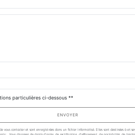
tions particulières ci-dessous **
ENVOYER
 vous contacter et sont enregistrées dans un fichier informatisé. Elles sont destinées à et s
ts: . Vous disposez de droits d’accès, de rectification, d’effacement, de portabilité, de limi