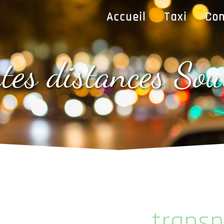
Accueil
Taxi
Con
utes distances S
transp