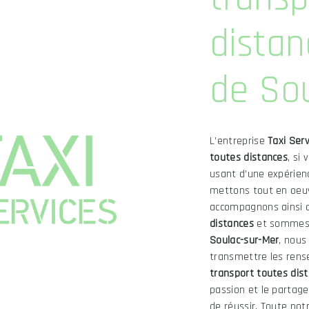
distan
de Sou
L’entreprise
Taxi Serv
toutes distances
, si
usant d’une expérienc
mettons tout en oeuv
accompagnons ainsi 
distances
et sommes à
Soulac-sur-Mer
, nous
transmettre les rens
transport toutes dis
passion et le partage
de réussir. Toute notr