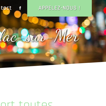
tact
APPELEZ-NOUS !
oulac-sur-Mer
ort toutes