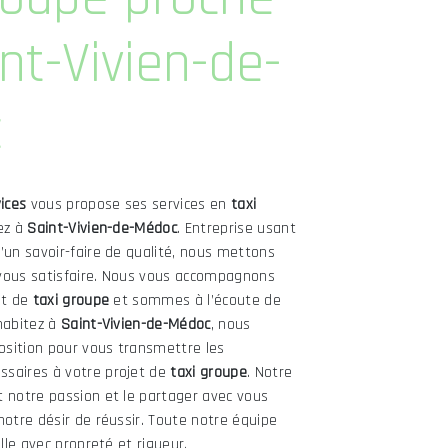
nt-Vivien-de-
c
ices
vous propose ses services en
taxi
tez à
Saint-Vivien-de-Médoc
. Entreprise usant
’un savoir-faire de qualité, nous mettons
vous satisfaire. Nous vous accompagnons
et de
taxi groupe
et sommes à l’écoute de
habitez à
Saint-Vivien-de-Médoc
, nous
sition pour vous transmettre les
saires à votre projet de
taxi groupe
. Notre
t notre passion et le partager avec vous
notre désir de réussir. Toute notre équipe
ille avec propreté et rigueur.