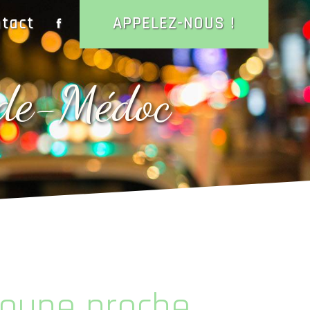
tact
APPELEZ-NOUS !
-de-Médoc
roupe proche