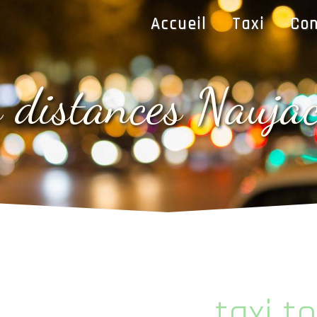
Accueil
Taxi
Con
es distances Nauj
taxi t