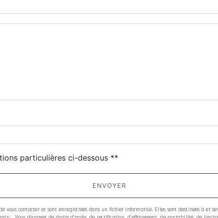
tions particulières ci-dessous **
ENVOYER
 vous contacter et sont enregistrées dans un fichier informatisé. Elles sont destinées à et s
ts: . Vous disposez de droits d’accès, de rectification, d’effacement, de portabilité, de limi