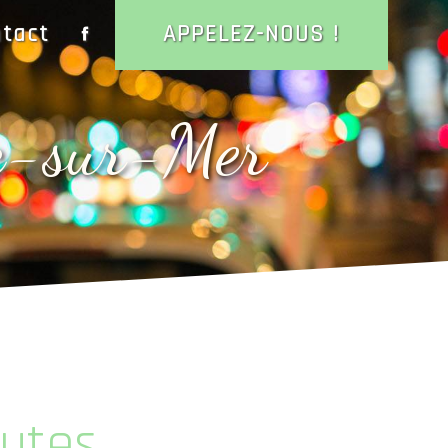
tact
APPELEZ-NOUS !
ac-sur-Mer
outes